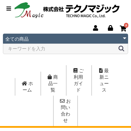
0
購入履歴
お気に入り
ご
最
商
利用
新ニ
ホ
品一
ガイ
ュー
ーム
覧
ド
ス
お
問い
合わ
せ